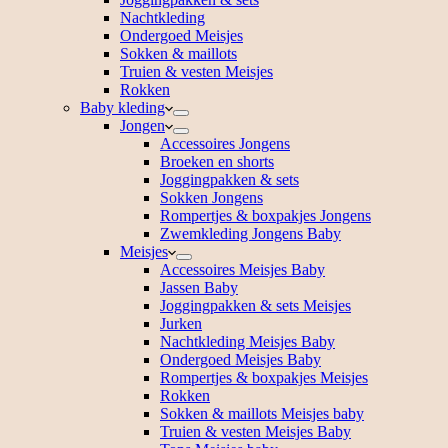
Nachtkleding
Ondergoed Meisjes
Sokken & maillots
Truien & vesten Meisjes
Rokken
Baby kleding
Jongen
Accessoires Jongens
Broeken en shorts
Joggingpakken & sets
Sokken Jongens
Rompertjes & boxpakjes Jongens
Zwemkleding Jongens Baby
Meisjes
Accessoires Meisjes Baby
Jassen Baby
Joggingpakken & sets Meisjes
Jurken
Nachtkleding Meisjes Baby
Ondergoed Meisjes Baby
Rompertjes & boxpakjes Meisjes
Rokken
Sokken & maillots Meisjes baby
Truien & vesten Meisjes Baby