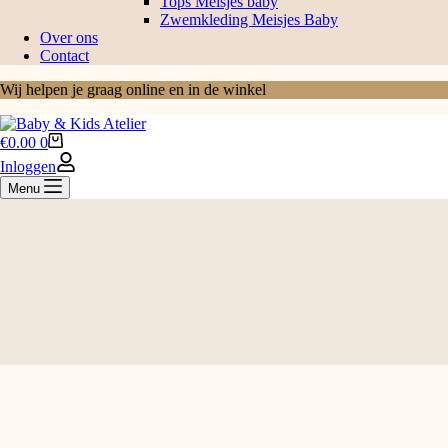
Tops Meisjes baby
Zwemkleding Meisjes Baby
Over ons
Contact
Wij helpen je graag online en in de winkel
€
0.00
0
Inloggen
Menu