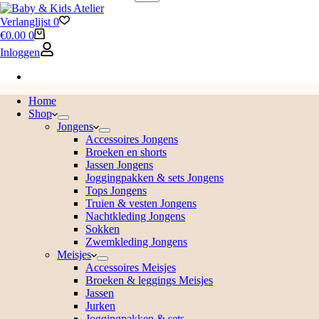
Verlanglijst
0
€
0.00
0
Inloggen
Home
Shop
Jongens
Accessoires Jongens
Broeken en shorts
Jassen Jongens
Joggingpakken & sets Jongens
Tops Jongens
Truien & vesten Jongens
Nachtkleding Jongens
Sokken
Zwemkleding Jongens
Meisjes
Accessoires Meisjes
Broeken & leggings Meisjes
Jassen
Jurken
Joggingpakken & sets