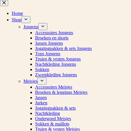
Ga
naar
de
Home
inhoud
Shop
Jongens
Accessoires Jongens
Broeken en shorts
Jassen Jongens
Joggingpakken & sets Jongens
Tops Jongens
Truien & vesten Jongens
Nachtkleding Jongens
Sokken
Zwemkleding Jongens
Meisjes
Accessoires Meisjes
Broeken & leggings Meisjes
Jassen
Jurken
Joggingpakken & sets
Nachtkleding
Ondergoed Meisjes
Sokken & maillots
Truien & vesten Meisjes