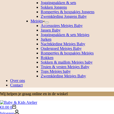
Joggingpakken & sets
Sokken Jongens
Rompertjes & boxpakjes Jongens
Zwemkleding Jongens Baby
Meisjes
Accessoires Meisjes Baby
Jassen Baby
Joggingpakken & sets Meisjes
Jurken
Nachtkleding Meisjes Baby
Ondergoed Meisjes Baby
Rompertjes & boxpakjes Meisjes
Rokken
Sokken & maillots Meisjes baby
Truien & vesten Meisjes Baby
Tops Meisjes baby
Zwemkleding Meisjes Baby
Over ons
Contact
Wij helpen je graag online en in de winkel
Winkelwagen
€
0.00
0
Inloggen