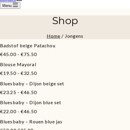
Menu
Shop
Home
/ Jongens
Badstof beige Patachou
Prijsklasse:
€
45.00
-
€
75.50
€45.00
Blouse Mayoral
tot
Prijsklasse:
€75.50
€
19.50
-
€
32.50
€19.50
Bluesbaby – Dijon beige set
tot
Prijsklasse:
€32.50
€
23.25
-
€
46.50
€23.25
Bluesbaby – Dijon blue set
tot
Prijsklasse:
€46.50
€
22.00
-
€
46.50
€22.00
Bluesbaby – Rouen blue jas
tot
Oorspronkelijke
Huidige