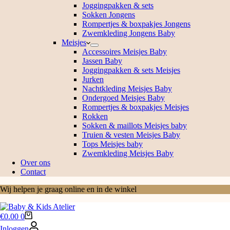
Joggingpakken & sets
Sokken Jongens
Rompertjes & boxpakjes Jongens
Zwemkleding Jongens Baby
Meisjes
Accessoires Meisjes Baby
Jassen Baby
Joggingpakken & sets Meisjes
Jurken
Nachtkleding Meisjes Baby
Ondergoed Meisjes Baby
Rompertjes & boxpakjes Meisjes
Rokken
Sokken & maillots Meisjes baby
Truien & vesten Meisjes Baby
Tops Meisjes baby
Zwemkleding Meisjes Baby
Over ons
Contact
Wij helpen je graag online en in de winkel
Winkelwagen
€
0.00
0
Inloggen