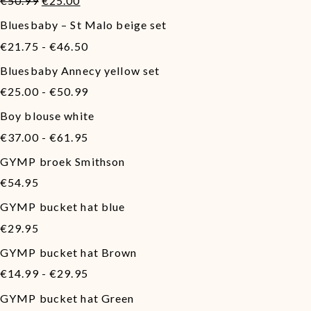
€46.50
€
50.99
€
25.00
prijs
prijs
Bluesbaby – St Malo beige set
was:
is:
Prijsklasse:
€50.99.
€25.00.
€
21.75
-
€
46.50
€21.75
Bluesbaby Annecy yellow set
tot
Prijsklasse:
€46.50
€
25.00
-
€
50.99
€25.00
Boy blouse white
tot
Prijsklasse:
€50.99
€
37.00
-
€
61.95
€37.00
GYMP broek Smithson
tot
€61.95
€
54.95
GYMP bucket hat blue
€
29.95
GYMP bucket hat Brown
Prijsklasse:
€
14.99
-
€
29.95
€14.99
GYMP bucket hat Green
tot