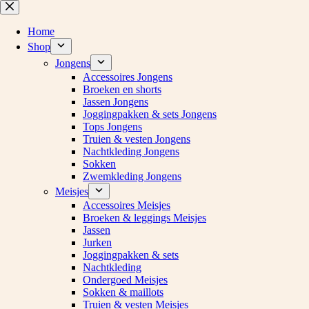
Ga
naar
de
Home
inhoud
Shop
Jongens
Accessoires Jongens
Broeken en shorts
Jassen Jongens
Joggingpakken & sets Jongens
Tops Jongens
Truien & vesten Jongens
Nachtkleding Jongens
Sokken
Zwemkleding Jongens
Meisjes
Accessoires Meisjes
Broeken & leggings Meisjes
Jassen
Jurken
Joggingpakken & sets
Nachtkleding
Ondergoed Meisjes
Sokken & maillots
Truien & vesten Meisjes