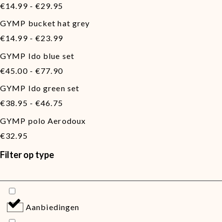
Prijsklasse:
€29.95
€
14.99
-
€
29.95
€14.99
GYMP bucket hat grey
tot
Prijsklasse:
€29.95
€
14.99
-
€
23.99
€14.99
GYMP Ido blue set
tot
Prijsklasse:
€23.99
€
45.00
-
€
77.90
€45.00
GYMP Ido green set
tot
Prijsklasse:
€77.90
€
38.95
-
€
46.75
€38.95
GYMP polo Aerodoux
tot
€46.75
€
32.95
Filter op type
Aanbiedingen