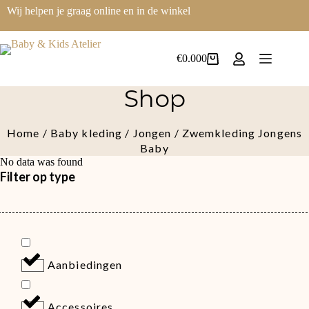
Ga
Wij helpen je graag online en in de winkel
naar
de
inhoud
€
0.00
0
Winkelwagen
Shop
Home
/
Baby kleding
/
Jongen
/ Zwemkleding Jongens
Baby
No data was found
Filter op type
Aanbiedingen
Accessoires