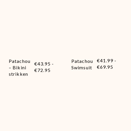
€
41.99
-
Patachou
Patachou
€
43.95
-
€
69.95
– Bikini
Swimsuit
€
72.95
strikken