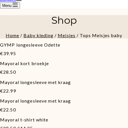
Menu
Shop
Home
/
Baby kleding
/
Meisjes
/ Tops Meisjes baby
GYMP longesleeve Odette
€
39.95
Mayoral kort broekje
€
28.50
Mayoral longesleeve met kraag
€
22.99
Mayoral longesleeve met kraag
€
22.50
Mayoral t-shirt white
Oorspronkelijke
Huidige