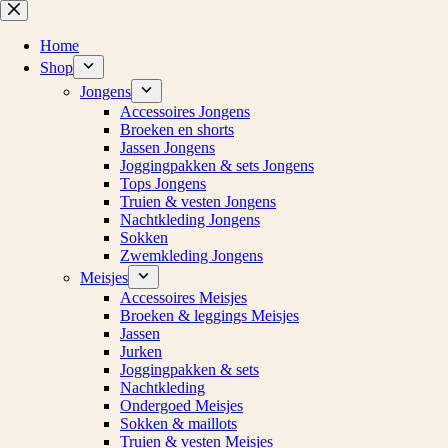
Ga
naar
de
Home
inhoud
Shop
Jongens
Accessoires Jongens
Broeken en shorts
Jassen Jongens
Joggingpakken & sets Jongens
Tops Jongens
Truien & vesten Jongens
Nachtkleding Jongens
Sokken
Zwemkleding Jongens
Meisjes
Accessoires Meisjes
Broeken & leggings Meisjes
Jassen
Jurken
Joggingpakken & sets
Nachtkleding
Ondergoed Meisjes
Sokken & maillots
Truien & vesten Meisjes