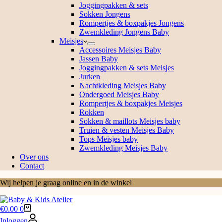
Joggingpakken & sets
Sokken Jongens
Rompertjes & boxpakjes Jongens
Zwemkleding Jongens Baby
Meisjes
Accessoires Meisjes Baby
Jassen Baby
Joggingpakken & sets Meisjes
Jurken
Nachtkleding Meisjes Baby
Ondergoed Meisjes Baby
Rompertjes & boxpakjes Meisjes
Rokken
Sokken & maillots Meisjes baby
Truien & vesten Meisjes Baby
Tops Meisjes baby
Zwemkleding Meisjes Baby
Over ons
Contact
Wij helpen je graag online en in de winkel
Winkelwagen
€
0.00
0
Inloggen