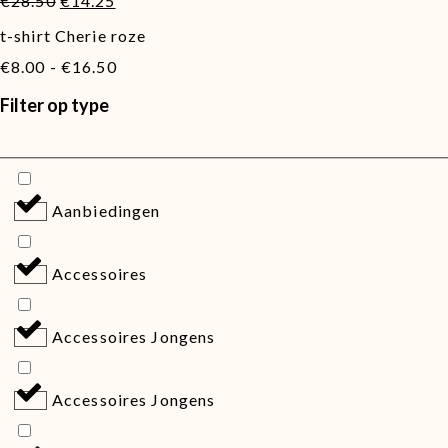
€
28.50
€
14.25
prijs
prijs
t-shirt Cherie roze
was:
is:
Prijsklasse:
€28.50.
€14.25.
€
8.00
-
€
16.50
€8.00
Filter op type
tot
€16.50
Aanbiedingen
Accessoires
Accessoires Jongens
Accessoires Jongens