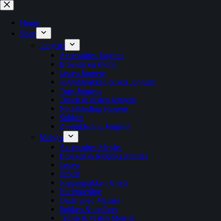
Ga
naar
de
Home
inhoud
Shop
Jongens
Accessoires Jongens
Broeken en shorts
Jassen Jongens
Joggingpakken & sets Jongens
Tops Jongens
Truien & vesten Jongens
Nachtkleding Jongens
Sokken
Zwemkleding Jongens
Meisjes
Accessoires Meisjes
Broeken & leggings Meisjes
Jassen
Jurken
Joggingpakken & sets
Nachtkleding
Ondergoed Meisjes
Sokken & maillots
Truien & vesten Meisjes