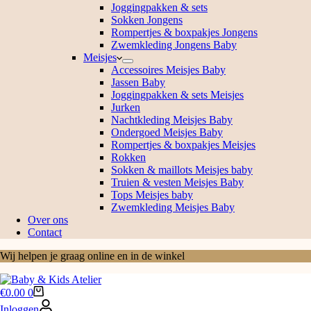
Joggingpakken & sets
Sokken Jongens
Rompertjes & boxpakjes Jongens
Zwemkleding Jongens Baby
Meisjes
Accessoires Meisjes Baby
Jassen Baby
Joggingpakken & sets Meisjes
Jurken
Nachtkleding Meisjes Baby
Ondergoed Meisjes Baby
Rompertjes & boxpakjes Meisjes
Rokken
Sokken & maillots Meisjes baby
Truien & vesten Meisjes Baby
Tops Meisjes baby
Zwemkleding Meisjes Baby
Over ons
Contact
Wij helpen je graag online en in de winkel
Winkelwagen
€
0.00
0
Inloggen