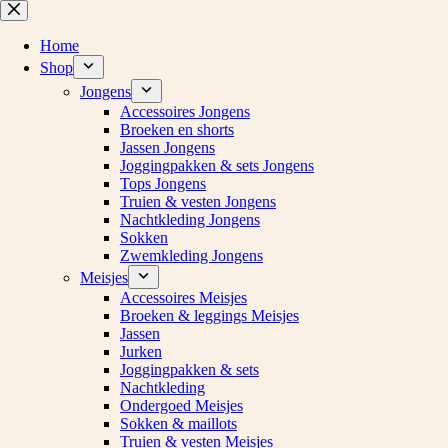
Ga
naar
de
Home
inhoud
Shop
Jongens
Accessoires Jongens
Broeken en shorts
Jassen Jongens
Joggingpakken & sets Jongens
Tops Jongens
Truien & vesten Jongens
Nachtkleding Jongens
Sokken
Zwemkleding Jongens
Meisjes
Accessoires Meisjes
Broeken & leggings Meisjes
Jassen
Jurken
Joggingpakken & sets
Nachtkleding
Ondergoed Meisjes
Sokken & maillots
Truien & vesten Meisjes