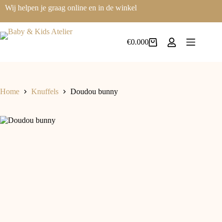
Wij helpen je graag online en in de winkel
€
0.00
0
Home
Knuffels
Doudou bunny