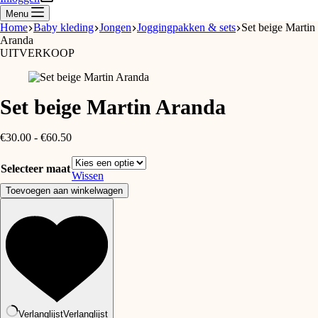
Menu
Home
Baby kleding
Jongen
Joggingpakken & sets
Set beige Martin
Aranda
UITVERKOOP
Set beige Martin Aranda
Prijsklasse:
€
30.00
-
€
60.50
€30.00
tot
Selecteer maat
€60.50
Wissen
Set
Toevoegen aan winkelwagen
beige
Martin
Aranda
aantal
Verlanglijst
Verlanglijst