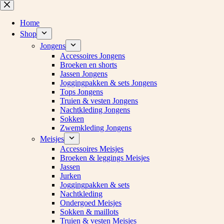
Ga
naar
de
Home
inhoud
Shop
Jongens
Accessoires Jongens
Broeken en shorts
Jassen Jongens
Joggingpakken & sets Jongens
Tops Jongens
Truien & vesten Jongens
Nachtkleding Jongens
Sokken
Zwemkleding Jongens
Meisjes
Accessoires Meisjes
Broeken & leggings Meisjes
Jassen
Jurken
Joggingpakken & sets
Nachtkleding
Ondergoed Meisjes
Sokken & maillots
Truien & vesten Meisjes