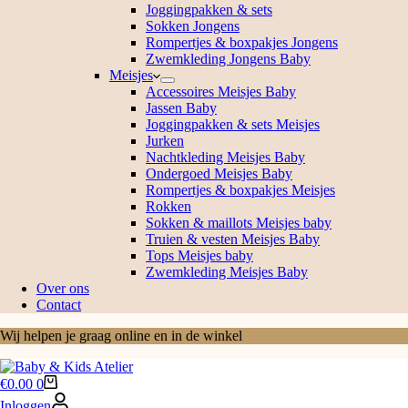
Joggingpakken & sets
Sokken Jongens
Rompertjes & boxpakjes Jongens
Zwemkleding Jongens Baby
Meisjes
Accessoires Meisjes Baby
Jassen Baby
Joggingpakken & sets Meisjes
Jurken
Nachtkleding Meisjes Baby
Ondergoed Meisjes Baby
Rompertjes & boxpakjes Meisjes
Rokken
Sokken & maillots Meisjes baby
Truien & vesten Meisjes Baby
Tops Meisjes baby
Zwemkleding Meisjes Baby
Over ons
Contact
Wij helpen je graag online en in de winkel
Winkelwagen
€
0.00
0
Inloggen