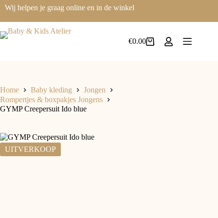
Ga
Wij helpen je graag online en in de winkel
naar
de
inhoud
€
0.00
Winkelwagen
Home
Baby kleding
Jongen
Rompertjes & boxpakjes Jongens
GYMP Creepersuit Ido blue
UITVERKOOP