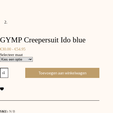
GYMP Creepersuit Ido blue
Prijsklasse:
€
30.00
-
€
54.95
€30.00
Selecteer maat
tot
€54.95
GYMP
Toevoegen aan winkelwagen
Creepersuit
Ido
blue
aantal
SKU:
N/B