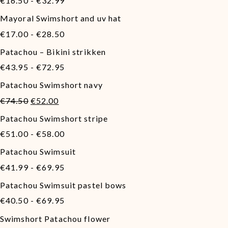
€44.00.
€22.00.
€
16.50
-
€
32.99
€16.50
Mayoral Swimshort and uv hat
tot
Prijsklasse:
€32.99
€
17.00
-
€
28.50
€17.00
Patachou – Bikini strikken
tot
Prijsklasse:
€28.50
€
43.95
-
€
72.95
€43.95
Patachou Swimshort navy
tot
Oorspronkelijke
Huidige
€72.95
€
74.50
€
52.00
prijs
prijs
Patachou Swimshort stripe
was:
is:
Prijsklasse:
€74.50.
€52.00.
€
51.00
-
€
58.00
€51.00
Patachou Swimsuit
tot
Prijsklasse:
€58.00
€
41.99
-
€
69.95
€41.99
Patachou Swimsuit pastel bows
tot
Prijsklasse:
€69.95
€
40.50
-
€
69.95
€40.50
Swimshort Patachou flower
tot