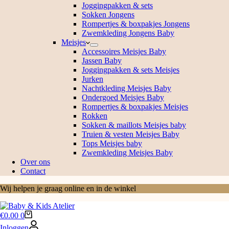
Joggingpakken & sets
Sokken Jongens
Rompertjes & boxpakjes Jongens
Zwemkleding Jongens Baby
Meisjes
Accessoires Meisjes Baby
Jassen Baby
Joggingpakken & sets Meisjes
Jurken
Nachtkleding Meisjes Baby
Ondergoed Meisjes Baby
Rompertjes & boxpakjes Meisjes
Rokken
Sokken & maillots Meisjes baby
Truien & vesten Meisjes Baby
Tops Meisjes baby
Zwemkleding Meisjes Baby
Over ons
Contact
Wij helpen je graag online en in de winkel
Winkelwagen
€
0.00
0
Inloggen