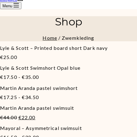
Menu
Shop
Home
/ Zwemkleding
Lyle & Scott – Printed board short Dark navy
€
25.00
Lyle & Scott Swimshort Opal blue
Prijsklasse:
€
17.50
-
€
35.00
€17.50
Martin Aranda pastel swimshort
tot
Prijsklasse:
€35.00
€
17.25
-
€
34.50
€17.25
Martin Aranda pastel swimsuit
tot
Oorspronkelijke
Huidige
€34.50
€
44.00
€
22.00
prijs
prijs
Mayoral – Asymmetrical swimsuit
was:
is:
Prijsklasse: