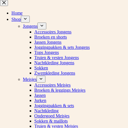
Ga
naar
de
Home
inhoud
Shop
Jongens
Accessoires Jongens
Broeken en shorts
Jassen Jongens
Joggingpakken & sets Jongens
Tops Jongens
Truien & vesten Jongens
Nachtkleding Jongens
Sokken
Zwemkleding Jongens
Meisjes
Accessoires Meisjes
Broeken & leggings Meisjes
Jassen
Jurken
Joggingpakken & sets
Nachtkleding
Ondergoed Meisjes
Sokken & maillots
Truien & vesten Meisjes