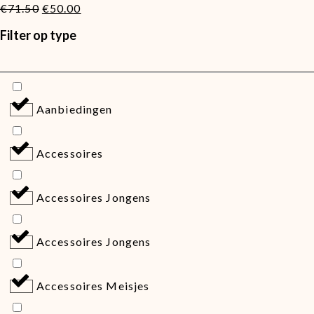
Oorspronkelijke
Huidige
€69.95
€
71.50
€
50.00
prijs
prijs
Filter op type
was:
is:
€71.50.
€50.00.
Aanbiedingen
Accessoires
Accessoires Jongens
Accessoires Jongens
Accessoires Meisjes