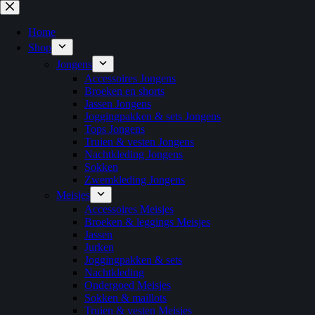
Ga
naar
de
Home
inhoud
Shop
Jongens
Accessoires Jongens
Broeken en shorts
Jassen Jongens
Joggingpakken & sets Jongens
Tops Jongens
Truien & vesten Jongens
Nachtkleding Jongens
Sokken
Zwemkleding Jongens
Meisjes
Accessoires Meisjes
Broeken & leggings Meisjes
Jassen
Jurken
Joggingpakken & sets
Nachtkleding
Ondergoed Meisjes
Sokken & maillots
Truien & vesten Meisjes