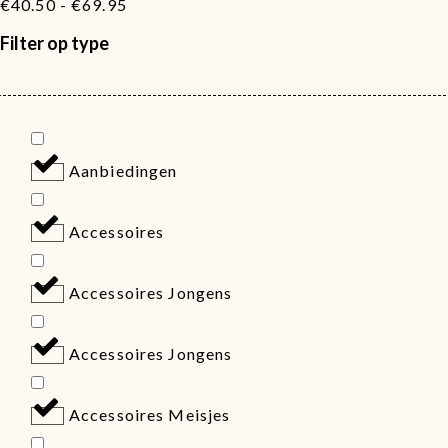
€69.95
Prijsklasse:
€
40.50
-
€
69.95
€40.50
Filter op type
tot
€69.95
Aanbiedingen
Accessoires
Accessoires Jongens
Accessoires Jongens
Accessoires Meisjes