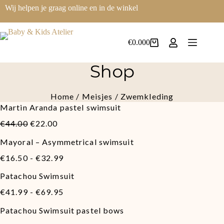
Ga
Wij helpen je graag online en in de winkel
naar
de
inhoud
€
0.00
0
Winkelwagen
Shop
Home
/
Meisjes
/ Zwemkleding
Martin Aranda pastel swimsuit
Oorspronkelijke
Huidige
€
44.00
€
22.00
prijs
prijs
Mayoral – Asymmetrical swimsuit
was:
is:
€44.00.
€22.00.
Prijsklasse:
€
16.50
-
€
32.99
€16.50
Patachou Swimsuit
tot
€32.99
Prijsklasse:
€
41.99
-
€
69.95
€41.99
Patachou Swimsuit pastel bows
tot