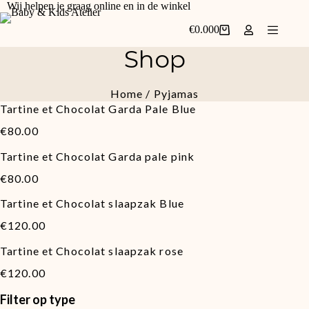
Ga
Wij helpen je graag online en in de winkel
naar
€
0.00
0
de
Winkelwagen
inhoud
Shop
Home
/ Pyjamas
Tartine et Chocolat Garda Pale Blue
€
80.00
Tartine et Chocolat Garda pale pink
€
80.00
Tartine et Chocolat slaapzak Blue
€
120.00
Tartine et Chocolat slaapzak rose
€
120.00
Filter op type