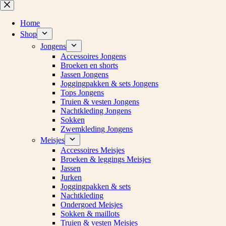
Ga
naar
de
Home
inhoud
Shop
Jongens
Accessoires Jongens
Broeken en shorts
Jassen Jongens
Joggingpakken & sets Jongens
Tops Jongens
Truien & vesten Jongens
Nachtkleding Jongens
Sokken
Zwemkleding Jongens
Meisjes
Accessoires Meisjes
Broeken & leggings Meisjes
Jassen
Jurken
Joggingpakken & sets
Nachtkleding
Ondergoed Meisjes
Sokken & maillots
Truien & vesten Meisjes