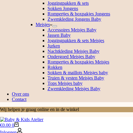
Joggingpakken & sets
Sokken Jongens
Rompertjes & boxpakjes Jongens
Zwemkleding Jongens Baby
Meisjes
Accessoires Meisjes Baby
Jassen Baby
Joggingpakken & sets Meisjes
Jurken
Nachtkleding Meisjes Baby
Ondergoed Meisjes Baby
Rompertjes & boxpakjes Meisjes
Rokken
Sokken & maillots Meisjes baby
Truien & vesten Meisjes Baby
Tops Meisjes baby
Zwemkleding Meisjes Baby
Over ons
Contact
Wij helpen je graag online en in de winkel
Winkelwagen
€
0.00
0
Inloggen