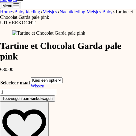
Menu
Home
Baby kleding
Meisjes
Nachtkleding Meisjes Baby
Tartine et
Chocolat Garda pale pink
UITVERKOCHT
Tartine et Chocolat Garda pale
pink
€
80.00
Selecteer maat
Wissen
Tartine
et
Toevoegen aan winkelwagen
Chocolat
Garda
pale
pink
aantal