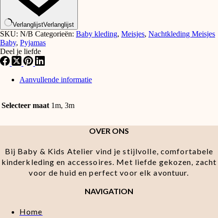
Verlanglijst
Verlanglijst
SKU:
N/B
Categorieën:
Baby kleding
,
Meisjes
,
Nachtkleding Meisjes
Baby
,
Pyjamas
Deel je liefde
Aanvullende informatie
Selecteer maat
1m, 3m
OVER ONS
Bij Baby & Kids Atelier vind je stijlvolle, comfortabele
kinderkleding en accessoires. Met liefde gekozen, zacht
voor de huid en perfect voor elk avontuur.
NAVIGATION
Home