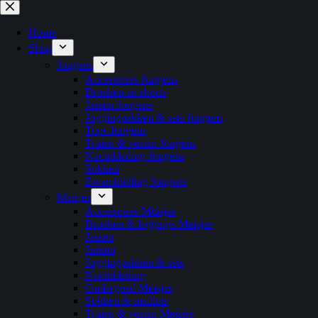
Ga
naar
de
Home
inhoud
Shop
Jongens
Accessoires Jongens
Broeken en shorts
Jassen Jongens
Joggingpakken & sets Jongens
Tops Jongens
Truien & vesten Jongens
Nachtkleding Jongens
Sokken
Zwemkleding Jongens
Meisjes
Accessoires Meisjes
Broeken & leggings Meisjes
Jassen
Jurken
Joggingpakken & sets
Nachtkleding
Ondergoed Meisjes
Sokken & maillots
Truien & vesten Meisjes