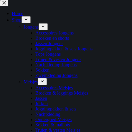
Ga
naar
de
Home
inhoud
Shop
Jongens
Accessoires Jongens
Broeken en shorts
Jassen Jongens
Joggingpakken & sets Jongens
Tops Jongens
Truien & vesten Jongens
Nachtkleding Jongens
Sokken
Zwemkleding Jongens
Meisjes
Accessoires Meisjes
Broeken & leggings Meisjes
Jassen
Jurken
Joggingpakken & sets
Nachtkleding
Ondergoed Meisjes
Sokken & maillots
Truien & vesten Meisjes