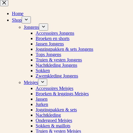
Ga
naar
de
Home
inhoud
Shop
Jongens
Accessoires Jongens
Broeken en shorts
Jassen Jongens
Joggingpakken & sets Jongens
Tops Jongens
Truien & vesten Jongens
Nachtkleding Jongens
Sokken
Zwemkleding Jongens
Meisjes
Accessoires Meisjes
Broeken & leggings Meisjes
Jassen
Jurken
Joggingpakken & sets
Nachtkleding
Ondergoed Meisjes
Sokken & maillots
Truien & vesten Meisjes