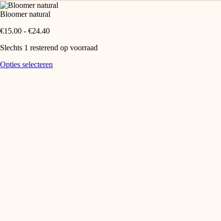
Bloomer natural
Prijsklasse:
€
15.00
-
€
24.40
€15.00
Slechts 1 resterend op voorraad
tot
€24.40
Bloomer
Dit
Opties selecteren
natural
product
aantal
heeft
meerdere
variaties.
Deze
optie
kan
gekozen
worden
op
de
productpagina