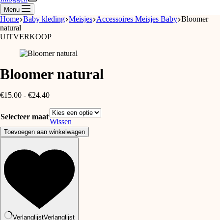
Menu
Home
Baby kleding
Meisjes
Accessoires Meisjes Baby
Bloomer
natural
UITVERKOOP
Bloomer natural
Prijsklasse:
€
15.00
-
€
24.40
€15.00
tot
Selecteer maat
€24.40
Wissen
Bloomer
Toevoegen aan winkelwagen
natural
aantal
Verlanglijst
Verlanglijst