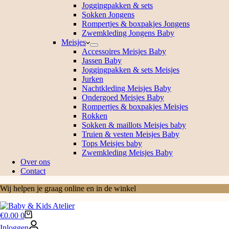
Joggingpakken & sets
Sokken Jongens
Rompertjes & boxpakjes Jongens
Zwemkleding Jongens Baby
Meisjes
Accessoires Meisjes Baby
Jassen Baby
Joggingpakken & sets Meisjes
Jurken
Nachtkleding Meisjes Baby
Ondergoed Meisjes Baby
Rompertjes & boxpakjes Meisjes
Rokken
Sokken & maillots Meisjes baby
Truien & vesten Meisjes Baby
Tops Meisjes baby
Zwemkleding Meisjes Baby
Over ons
Contact
Wij helpen je graag online en in de winkel
Winkelwagen
€
0.00
0
Inloggen