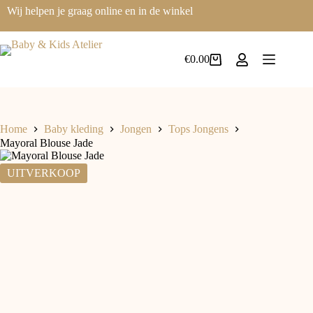
Ga
Wij helpen je graag online en in de winkel
naar
de
inhoud
€
0.00
Winkelwagen
Home
Baby kleding
Jongen
Tops Jongens
Mayoral Blouse Jade
UITVERKOOP