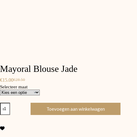
Mayoral Blouse Jade
€
15.00
€
28.50
Oorspronkelijke
Huidige
Selecteer maat
prijs
prijs
was:
is:
€28.50.
€15.00.
Mayoral
Toevoegen aan winkelwagen
Blouse
Jade
aantal