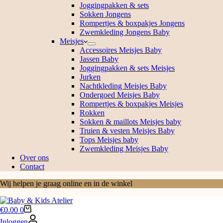
Joggingpakken & sets
Sokken Jongens
Rompertjes & boxpakjes Jongens
Zwemkleding Jongens Baby
Meisjes
Accessoires Meisjes Baby
Jassen Baby
Joggingpakken & sets Meisjes
Jurken
Nachtkleding Meisjes Baby
Ondergoed Meisjes Baby
Rompertjes & boxpakjes Meisjes
Rokken
Sokken & maillots Meisjes baby
Truien & vesten Meisjes Baby
Tops Meisjes baby
Zwemkleding Meisjes Baby
Over ons
Contact
Wij helpen je graag online en in de winkel
Winkelwagen
€
0.00
0
Inloggen