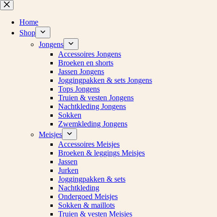
Ga
naar
de
Home
inhoud
Shop
Jongens
Accessoires Jongens
Broeken en shorts
Jassen Jongens
Joggingpakken & sets Jongens
Tops Jongens
Truien & vesten Jongens
Nachtkleding Jongens
Sokken
Zwemkleding Jongens
Meisjes
Accessoires Meisjes
Broeken & leggings Meisjes
Jassen
Jurken
Joggingpakken & sets
Nachtkleding
Ondergoed Meisjes
Sokken & maillots
Truien & vesten Meisjes