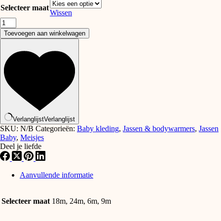
tot
Selecteer maat
€50.00
Wissen
Bluesbaby
Cannes
Toevoegen aan winkelwagen
white
jas
aantal
Verlanglijst
Verlanglijst
SKU:
N/B
Categorieën:
Baby kleding
,
Jassen & bodywarmers
,
Jassen
Baby
,
Meisjes
Deel je liefde
Aanvullende informatie
Selecteer maat
18m, 24m, 6m, 9m