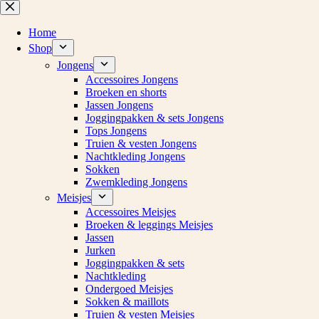
Ga
naar
de
Home
inhoud
Shop
Jongens
Accessoires Jongens
Broeken en shorts
Jassen Jongens
Joggingpakken & sets Jongens
Tops Jongens
Truien & vesten Jongens
Nachtkleding Jongens
Sokken
Zwemkleding Jongens
Meisjes
Accessoires Meisjes
Broeken & leggings Meisjes
Jassen
Jurken
Joggingpakken & sets
Nachtkleding
Ondergoed Meisjes
Sokken & maillots
Truien & vesten Meisjes