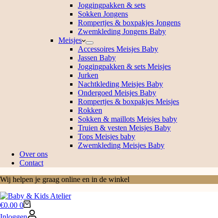
Joggingpakken & sets
Sokken Jongens
Rompertjes & boxpakjes Jongens
Zwemkleding Jongens Baby
Meisjes
Accessoires Meisjes Baby
Jassen Baby
Joggingpakken & sets Meisjes
Jurken
Nachtkleding Meisjes Baby
Ondergoed Meisjes Baby
Rompertjes & boxpakjes Meisjes
Rokken
Sokken & maillots Meisjes baby
Truien & vesten Meisjes Baby
Tops Meisjes baby
Zwemkleding Meisjes Baby
Over ons
Contact
Wij helpen je graag online en in de winkel
Winkelwagen
€
0.00
0
Inloggen