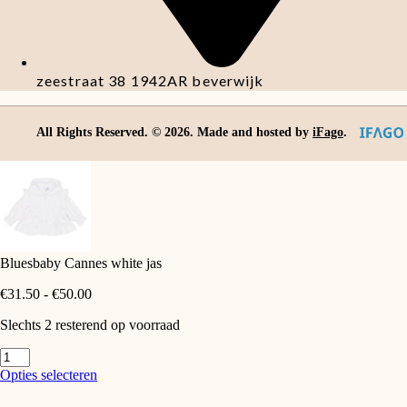
zeestraat 38 1942AR beverwijk
All Rights Reserved. ©
2026
. Made and hosted by
iFago
.
Bluesbaby Cannes white jas
Prijsklasse:
€
31.50
-
€
50.00
€31.50
Slechts 2 resterend op voorraad
tot
€50.00
Bluesbaby
Cannes
Dit
Opties selecteren
white
product
jas
heeft