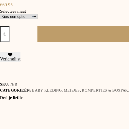
€
69.95
Selecteer maat
Patachou
Boxpakje
beer
aantal
Verlanglijst
SKU:
N/B
CATEGORIEËN:
BABY KLEDING
,
MEISJES
,
ROMPERTJES & BOXPAKJ
Deel je liefde