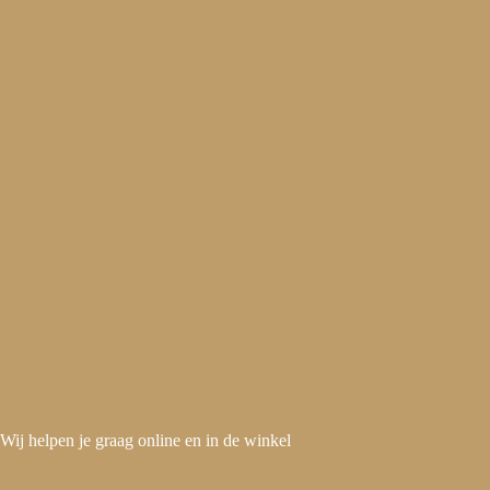
Ga
naar
de
inhoud
Wij helpen je graag online en in de winkel