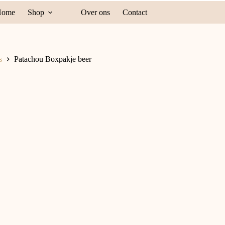
Home
Shop
Over ons
Contact
s
Patachou Boxpakje beer