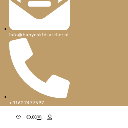
info@babyenkidsatelier.nl
+31627477597
€
0.00
Winkelwagen