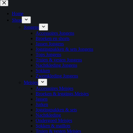
Ga
naar
de
Home
inhoud
Shop
Jongens
Accessoires Jongens
Broeken en shorts
Jassen Jongens
Joggingpakken & sets Jongens
Tops Jongens
Truien & vesten Jongens
Nachtkleding Jongens
Sokken
Zwemkleding Jongens
Meisjes
Accessoires Meisjes
Broeken & leggings Meisjes
Jassen
Jurken
Joggingpakken & sets
Nachtkleding
Ondergoed Meisjes
Sokken & maillots
Truien & vesten Meisjes