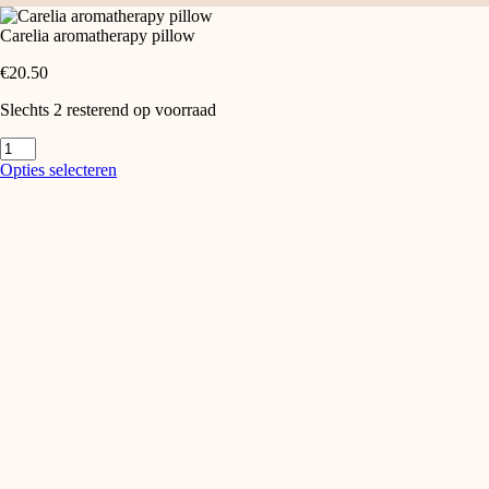
Carelia aromatherapy pillow
€
20.50
Slechts 2 resterend op voorraad
Carelia
aromatherapy
Dit
Opties selecteren
pillow
product
aantal
heeft
meerdere
variaties.
Deze
optie
kan
gekozen
worden
op
de
productpagina