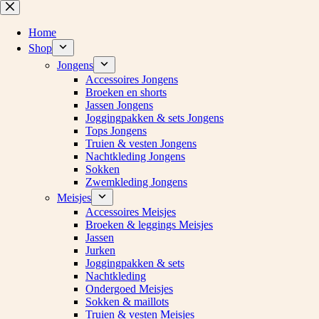
Ga
naar
de
Home
inhoud
Shop
Jongens
Accessoires Jongens
Broeken en shorts
Jassen Jongens
Joggingpakken & sets Jongens
Tops Jongens
Truien & vesten Jongens
Nachtkleding Jongens
Sokken
Zwemkleding Jongens
Meisjes
Accessoires Meisjes
Broeken & leggings Meisjes
Jassen
Jurken
Joggingpakken & sets
Nachtkleding
Ondergoed Meisjes
Sokken & maillots
Truien & vesten Meisjes