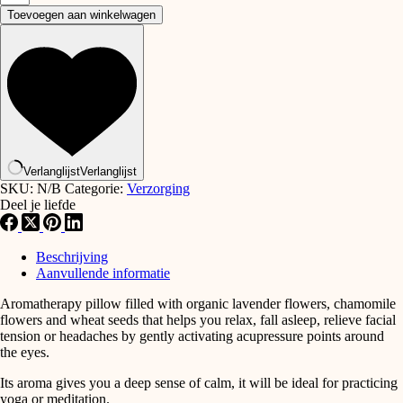
aromatherapy
Toevoegen aan winkelwagen
pillow
aantal
Verlanglijst
Verlanglijst
SKU:
N/B
Categorie:
Verzorging
Deel je liefde
Beschrijving
Aanvullende informatie
Aromatherapy pillow filled with organic lavender flowers, chamomile
flowers and wheat seeds that helps you relax, fall asleep, relieve facial
tension or headaches by gently activating acupressure points around
the eyes.
Its aroma gives you a deep sense of calm, it will be ideal for practicing
yoga or meditation.