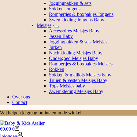
Joggingpakken & sets
Sokken Jongens
Rompertjes & boxpakjes Jongens
Zwemkleding Jongens Baby
Meisjes
Accessoires Meisjes Baby
Jassen Baby
Joggingpakken & sets Meisjes
Jurken
Nachtkleding Meisjes Baby
Ondergoed Meisjes Baby
Rompertjes & boxpakjes Meisjes
Rokken
Sokken & maillots Meisjes baby
Truien & vesten Meisjes Baby
Tops Meisjes baby
Zwemkleding Meisjes Baby
Over ons
Contact
Wij helpen je graag online en in de winkel
Winkelwagen
€
0.00
0
Inloggen