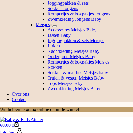
Joggingpakken & sets
Sokken Jongens
Rompertjes & boxpakjes Jongens
Zwemkleding Jongens Baby
Meisjes
Accessoires Meisjes Baby
Jassen Baby
Joggingpakken & sets Meisjes
Jurken
Nachtkleding Meisjes Baby
Ondergoed Meisjes Baby
Rompertjes & boxpakjes Meisjes
Rokken
Sokken & maillots Meisjes baby
Truien & vesten Meisjes Baby
Tops Meisjes baby
Zwemkleding Meisjes Baby
Over ons
Contact
Wij helpen je graag online en in de winkel
Winkelwagen
€
0.00
0
Inloggen