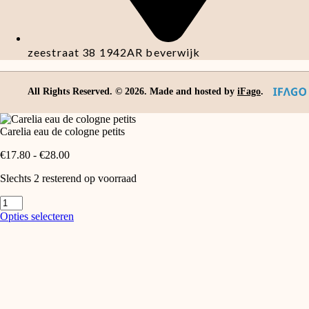
zeestraat 38 1942AR beverwijk
All Rights Reserved. ©
2026
. Made and hosted by
iFago
.
Carelia eau de cologne petits
Prijsklasse:
€
17.80
-
€
28.00
€17.80
Slechts 2 resterend op voorraad
tot
€28.00
Carelia
eau
Dit
Opties selecteren
de
product
cologne
heeft
petits
meerdere
aantal
variaties.
Deze
optie
kan