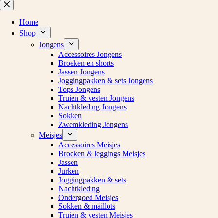
Ga
naar
de
Home
inhoud
Shop
Jongens
Accessoires Jongens
Broeken en shorts
Jassen Jongens
Joggingpakken & sets Jongens
Tops Jongens
Truien & vesten Jongens
Nachtkleding Jongens
Sokken
Zwemkleding Jongens
Meisjes
Accessoires Meisjes
Broeken & leggings Meisjes
Jassen
Jurken
Joggingpakken & sets
Nachtkleding
Ondergoed Meisjes
Sokken & maillots
Truien & vesten Meisjes