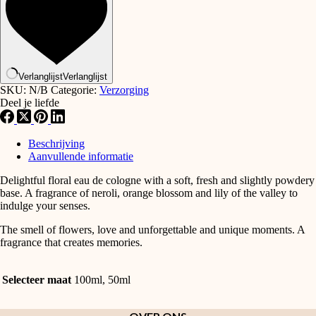
aantal
Verlanglijst
Verlanglijst
SKU:
N/B
Categorie:
Verzorging
Deel je liefde
Beschrijving
Aanvullende informatie
Delightful floral eau de cologne with a soft, fresh and slightly powdery
base. A fragrance of neroli, orange blossom and lily of the valley to
indulge your senses.
The smell of flowers, love and unforgettable and unique moments. A
fragrance that creates memories.
Selecteer maat
100ml, 50ml