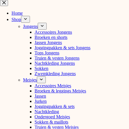
Ga
naar
de
Home
inhoud
Shop
Jongens
Accessoires Jongens
Broeken en shorts
Jassen Jongens
Joggingpakken & sets Jongens
Tops Jongens
Truien & vesten Jongens
Nachtkleding Jongens
Sokken
Zwemkleding Jongens
Meisjes
Accessoires Meisjes
Broeken & leggings Meisjes
Jassen
Jurken
Joggingpakken & sets
Nachtkleding
Ondergoed Meisjes
Sokken & maillots
Truien & vesten Meisjes