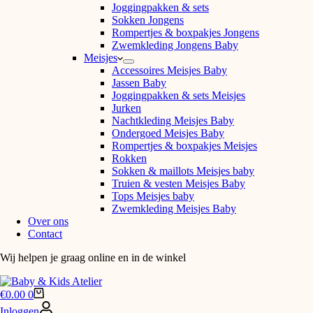
Joggingpakken & sets
Sokken Jongens
Rompertjes & boxpakjes Jongens
Zwemkleding Jongens Baby
Meisjes
Accessoires Meisjes Baby
Jassen Baby
Joggingpakken & sets Meisjes
Jurken
Nachtkleding Meisjes Baby
Ondergoed Meisjes Baby
Rompertjes & boxpakjes Meisjes
Rokken
Sokken & maillots Meisjes baby
Truien & vesten Meisjes Baby
Tops Meisjes baby
Zwemkleding Meisjes Baby
Over ons
Contact
Wij helpen je graag online en in de winkel
Winkelwagen
€
0.00
0
Inloggen