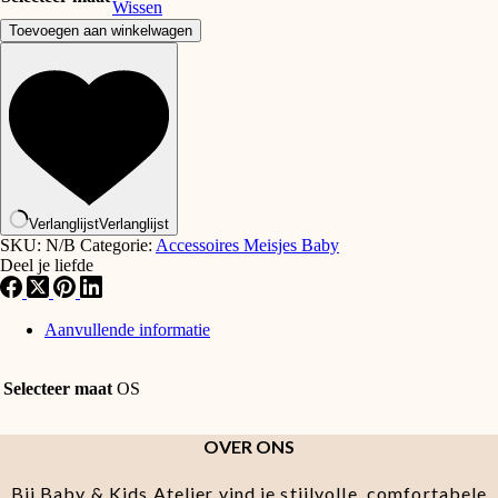
Wissen
Patachou
Toevoegen aan winkelwagen
Deken
Sweet
touile
de
joy
aantal
Verlanglijst
Verlanglijst
SKU:
N/B
Categorie:
Accessoires Meisjes Baby
Deel je liefde
Aanvullende informatie
Selecteer maat
OS
OVER ONS
Bij Baby & Kids Atelier vind je stijlvolle, comfortabele