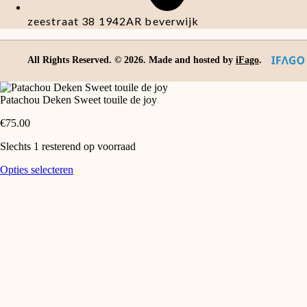
zeestraat 38 1942AR beverwijk
All Rights Reserved. ©
2026
. Made and hosted by
iFago
.
Patachou Deken Sweet touile de joy
€
75.00
Slechts 1 resterend op voorraad
Patachou
Dit
Opties selecteren
Deken
product
Sweet
heeft
touile
meerdere
de
variaties.
joy
Deze
aantal
optie
kan
gekozen
worden
op
de