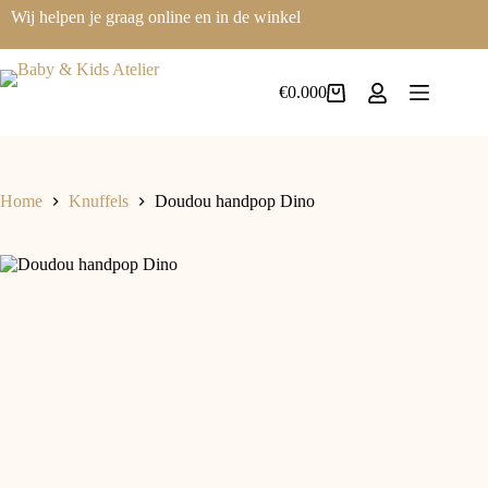
Wij helpen je graag online en in de winkel
€
0.00
0
Home
Knuffels
Doudou handpop Dino