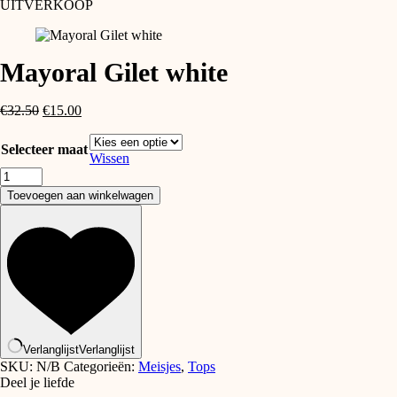
UITVERKOOP
Mayoral Gilet white
Oorspronkelijke
Huidige
€
32.50
€
15.00
prijs
prijs
was:
is:
Selecteer maat
€32.50.
€15.00.
Wissen
Mayoral
Gilet
Toevoegen aan winkelwagen
white
aantal
Verlanglijst
Verlanglijst
SKU:
N/B
Categorieën:
Meisjes
,
Tops
Deel je liefde