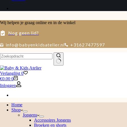
Wij helpen je graag online en in de winkel
Nog geen lid?
info@babyenkidsatelier.nl
+31627477597
Geen
resultaten
Verlanglijst
0
Winkelwagen
€
0.00
0
Inloggen
Home
Shop
Jongens
Accessoires Jongens
Broeken en shorts