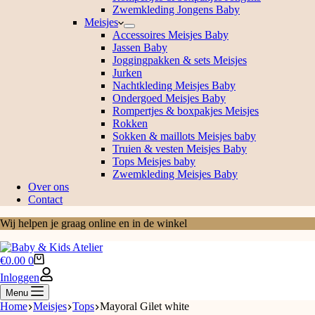
Zwemkleding Jongens Baby
Meisjes
Accessoires Meisjes Baby
Jassen Baby
Joggingpakken & sets Meisjes
Jurken
Nachtkleding Meisjes Baby
Ondergoed Meisjes Baby
Rompertjes & boxpakjes Meisjes
Rokken
Sokken & maillots Meisjes baby
Truien & vesten Meisjes Baby
Tops Meisjes baby
Zwemkleding Meisjes Baby
Over ons
Contact
Wij helpen je graag online en in de winkel
Winkelwagen
€
0.00
0
Inloggen
Menu
Home
Meisjes
Tops
Mayoral Gilet white