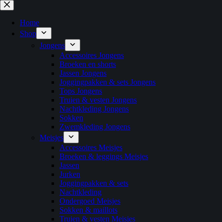
Ga
naar
de
Home
inhoud
Shop
Jongens
Accessoires Jongens
Broeken en shorts
Jassen Jongens
Joggingpakken & sets Jongens
Tops Jongens
Truien & vesten Jongens
Nachtkleding Jongens
Sokken
Zwemkleding Jongens
Meisjes
Accessoires Meisjes
Broeken & leggings Meisjes
Jassen
Jurken
Joggingpakken & sets
Nachtkleding
Ondergoed Meisjes
Sokken & maillots
Truien & vesten Meisjes