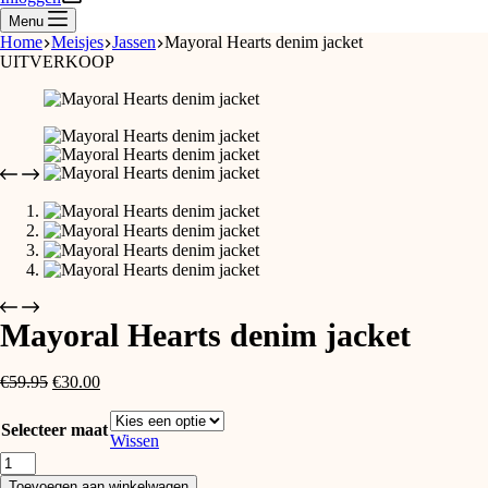
Menu
Home
Meisjes
Jassen
Mayoral Hearts denim jacket
UITVERKOOP
Mayoral Hearts denim jacket
Oorspronkelijke
Huidige
€
59.95
€
30.00
prijs
prijs
was:
is:
Selecteer maat
€59.95.
€30.00.
Wissen
Mayoral
Hearts
Toevoegen aan winkelwagen