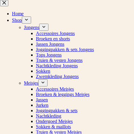
Ga
naar
de
Home
inhoud
Shop
Jongens
Accessoires Jongens
Broeken en shorts
Jassen Jongens
Joggingpakken & sets Jongens
Tops Jongens
Truien & vesten Jongens
Nachtkleding Jongens
Sokken
Zwemkleding Jongens
Meisjes
Accessoires Meisjes
Broeken & leggings Meisjes
Jassen
Jurken
Joggingpakken & sets
Nachtkleding
Ondergoed Meisjes
Sokken & maillots
Truien & vesten Meisjes