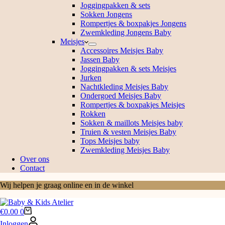
Joggingpakken & sets
Sokken Jongens
Rompertjes & boxpakjes Jongens
Zwemkleding Jongens Baby
Meisjes
Accessoires Meisjes Baby
Jassen Baby
Joggingpakken & sets Meisjes
Jurken
Nachtkleding Meisjes Baby
Ondergoed Meisjes Baby
Rompertjes & boxpakjes Meisjes
Rokken
Sokken & maillots Meisjes baby
Truien & vesten Meisjes Baby
Tops Meisjes baby
Zwemkleding Meisjes Baby
Over ons
Contact
Wij helpen je graag online en in de winkel
Winkelwagen
€
0.00
0
Inloggen