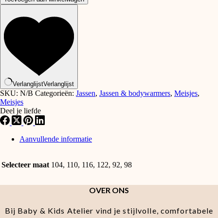
denim
jacket
aantal
Verlanglijst
Verlanglijst
SKU:
N/B
Categorieën:
Jassen
,
Jassen & bodywarmers
,
Meisjes
,
Meisjes
Deel je liefde
Aanvullende informatie
Selecteer maat
104, 110, 116, 122, 92, 98
OVER ONS
Bij Baby & Kids Atelier vind je stijlvolle, comfortabele