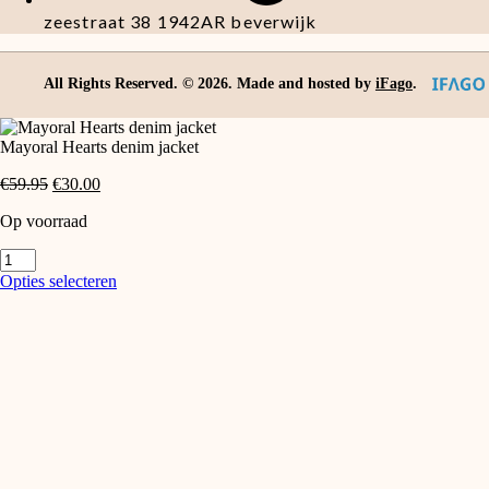
zeestraat 38 1942AR beverwijk
All Rights Reserved. ©
2026
. Made and hosted by
iFago
.
Mayoral Hearts denim jacket
Oorspronkelijke
Huidige
€
59.95
€
30.00
prijs
prijs
Op voorraad
was:
is:
€59.95.
€30.00.
Mayoral
Hearts
Dit
Opties selecteren
denim
product
jacket
heeft
aantal
meerdere
variaties.
Deze
optie
kan
gekozen
worden
op