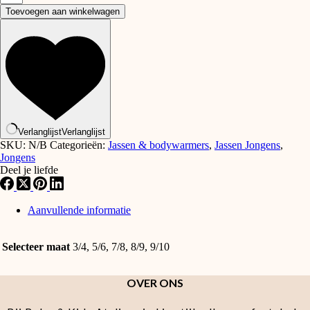
&
Toevoegen aan winkelwagen
Scott
-
Hooded
windbreaker
jacket
Jet
black
aantal
Verlanglijst
Verlanglijst
SKU:
N/B
Categorieën:
Jassen & bodywarmers
,
Jassen Jongens
,
Jongens
Deel je liefde
Aanvullende informatie
Selecteer maat
3/4, 5/6, 7/8, 8/9, 9/10
OVER ONS