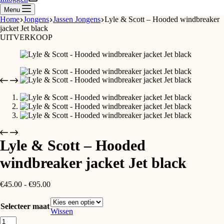
Menu
Home
Jongens
Jassen Jongens
Lyle & Scott – Hooded windbreaker
jacket Jet black
UITVERKOOP
Lyle & Scott – Hooded
windbreaker jacket Jet black
Prijsklasse:
€
45.00
-
€
95.00
€45.00
tot
Selecteer maat
€95.00
Wissen
Lyle