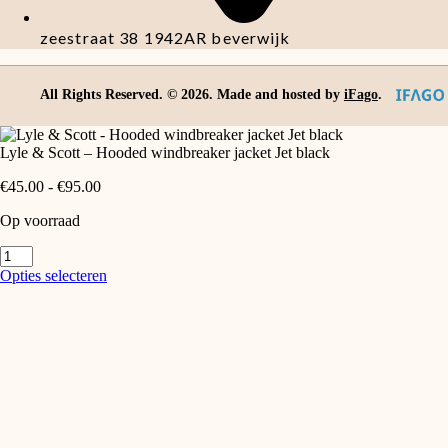
zeestraat 38 1942AR beverwijk
All Rights Reserved. ©
2026
. Made and hosted by
iFago
.
Lyle & Scott – Hooded windbreaker jacket Jet black
Prijsklasse:
€
45.00
-
€
95.00
€45.00
Op voorraad
tot
€95.00
Lyle
&
Dit
Opties selecteren
Scott
product
-
heeft
Hooded
meerdere
windbreaker
variaties.
jacket
Deze
Jet
optie
black
kan
aantal
gekozen
worden