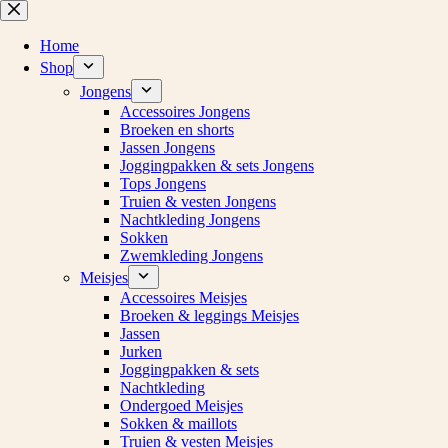
Ga
naar
de
Home
inhoud
Shop
Jongens
Accessoires Jongens
Broeken en shorts
Jassen Jongens
Joggingpakken & sets Jongens
Tops Jongens
Truien & vesten Jongens
Nachtkleding Jongens
Sokken
Zwemkleding Jongens
Meisjes
Accessoires Meisjes
Broeken & leggings Meisjes
Jassen
Jurken
Joggingpakken & sets
Nachtkleding
Ondergoed Meisjes
Sokken & maillots
Truien & vesten Meisjes