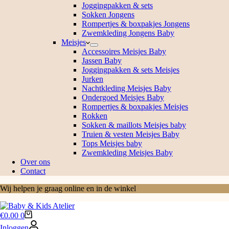
Joggingpakken & sets
Sokken Jongens
Rompertjes & boxpakjes Jongens
Zwemkleding Jongens Baby
Meisjes
Accessoires Meisjes Baby
Jassen Baby
Joggingpakken & sets Meisjes
Jurken
Nachtkleding Meisjes Baby
Ondergoed Meisjes Baby
Rompertjes & boxpakjes Meisjes
Rokken
Sokken & maillots Meisjes baby
Truien & vesten Meisjes Baby
Tops Meisjes baby
Zwemkleding Meisjes Baby
Over ons
Contact
Wij helpen je graag online en in de winkel
Winkelwagen
€
0.00
0
Inloggen