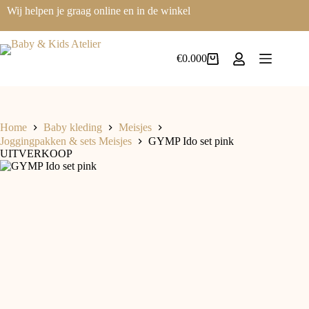
Wij helpen je graag online en in de winkel
€
0.00
0
Home
Baby kleding
Meisjes
Joggingpakken & sets Meisjes
GYMP Ido set pink
UITVERKOOP