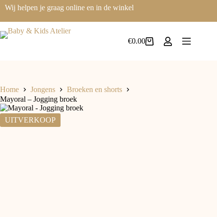
Wij helpen je graag online en in de winkel
€
0.00
Home
Jongens
Broeken en shorts
Mayoral – Jogging broek
UITVERKOOP