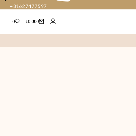
+31627477597
0
€
0.00
0