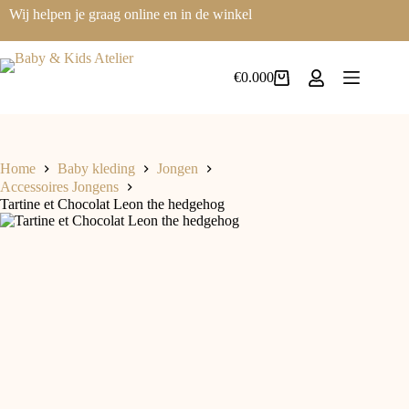
Ga
Wij helpen je graag online en in de winkel
naar
de
inhoud
€
0.00
0
Winkelwagen
Home
Baby kleding
Jongen
Accessoires Jongens
Tartine et Chocolat Leon the hedgehog