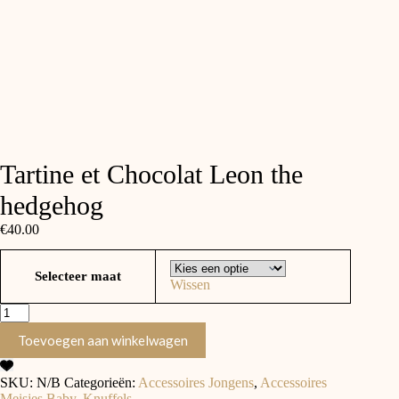
Tartine et Chocolat Leon the
hedgehog
€
40.00
Selecteer maat
Wissen
Tartine
et
Toevoegen aan winkelwagen
Chocolat
Leon
the
SKU:
N/B
Categorieën:
Accessoires Jongens
,
Accessoires
hedgehog
Meisjes Baby
,
Knuffels