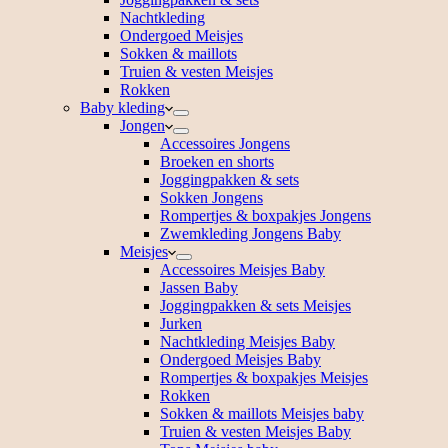
Nachtkleding
Ondergoed Meisjes
Sokken & maillots
Truien & vesten Meisjes
Rokken
Baby kleding
Jongen
Accessoires Jongens
Broeken en shorts
Joggingpakken & sets
Sokken Jongens
Rompertjes & boxpakjes Jongens
Zwemkleding Jongens Baby
Meisjes
Accessoires Meisjes Baby
Jassen Baby
Joggingpakken & sets Meisjes
Jurken
Nachtkleding Meisjes Baby
Ondergoed Meisjes Baby
Rompertjes & boxpakjes Meisjes
Rokken
Sokken & maillots Meisjes baby
Truien & vesten Meisjes Baby