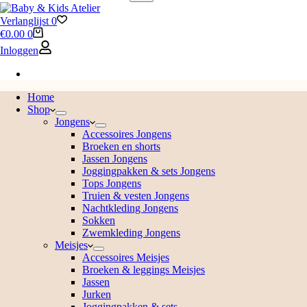
Verlanglijst
0
€
0.00
0
Inloggen
Home
Shop
Jongens
Accessoires Jongens
Broeken en shorts
Jassen Jongens
Joggingpakken & sets Jongens
Tops Jongens
Truien & vesten Jongens
Nachtkleding Jongens
Sokken
Zwemkleding Jongens
Meisjes
Accessoires Meisjes
Broeken & leggings Meisjes
Jassen
Jurken
Joggingpakken & sets