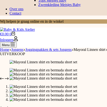
Tops Meisjes baby
Zwemkleding Meisjes Baby
Over ons
Contact
Wij helpen je graag online en in de winkel
€
0.00
0
Inloggen
Menu
Home
Jongens
Joggingpakken & sets Jongens
Mayoral Linnen shirt 
UITVERKOOP