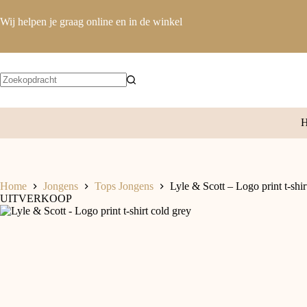
Ga
naar
Wij helpen je graag online en in de winkel
de
inhoud
Geen
resultaten
Home
Jongens
Tops Jongens
Lyle & Scott – Logo print t-shir
UITVERKOOP