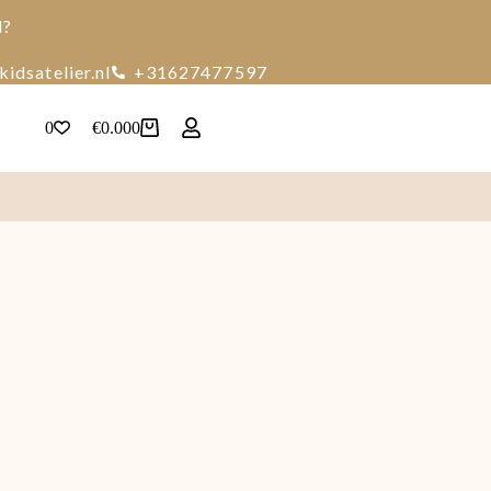
d?
idsatelier.nl
+31627477597
0
€
0.00
0
Winkelwagen