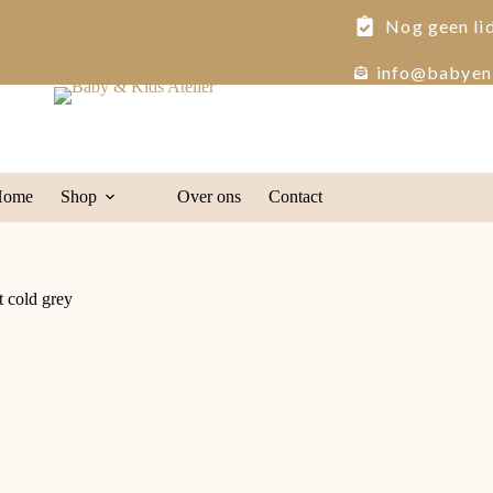
Nog geen li
info@babyenk
Home
Shop
Over ons
Contact
t cold grey