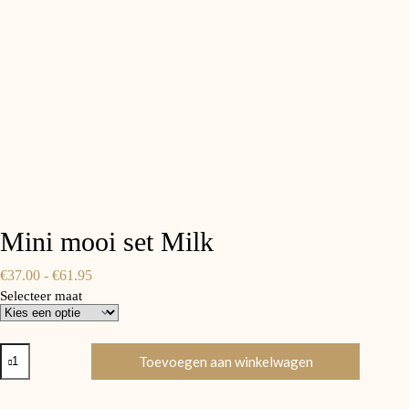
Mini mooi set Milk
Prijsklasse:
€
37.00
-
€
61.95
€37.00
Selecteer maat
tot
€61.95
Mini
Toevoegen aan winkelwagen
mooi
set
Milk