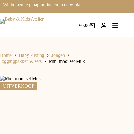
Ga
Wij helpen je graag online en in de winkel
naar
de
inhoud
€
0.00
Winkelwagen
Home
Baby kleding
Jongen
Joggingpakken & sets
Mini mooi set Milk
UITVERKOOP