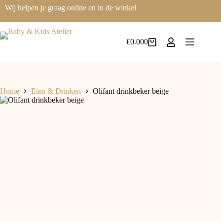
Wij helpen je graag online en in de winkel
€
0.00
0
Home
Eten & Drinken
Olifant drinkbeker beige