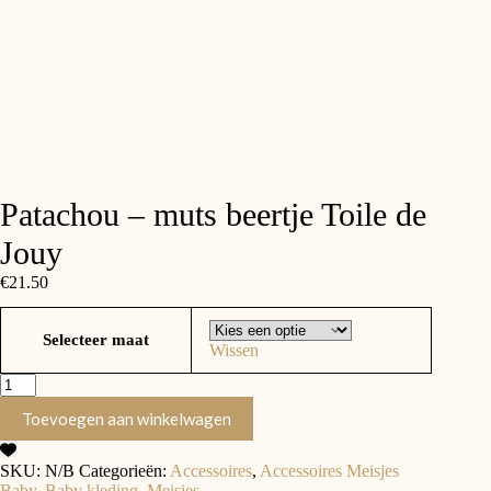
Patachou – muts beertje Toile de
Jouy
€
21.50
Selecteer maat
Wissen
Patachou
-
Toevoegen aan winkelwagen
muts
beertje
Toile
SKU:
N/B
Categorieën:
Accessoires
,
Accessoires Meisjes
de
Baby
,
Baby kleding
,
Meisjes