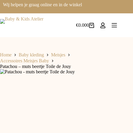
Ga
Wij helpen je graag online en in de winkel
naar
de
inhoud
€
0.00
0
Winkelwagen
Home
Baby kleding
Meisjes
Accessoires Meisjes Baby
Patachou – muts beertje Toile de Jouy