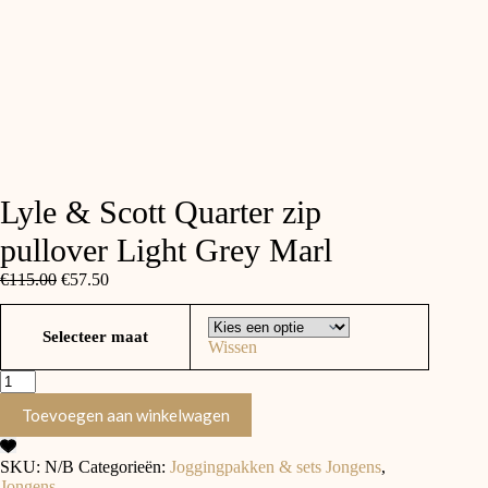
Lyle & Scott Quarter zip
pullover Light Grey Marl
Oorspronkelijke
Huidige
€
115.00
€
57.50
prijs
prijs
was:
is:
Selecteer maat
€115.00.
€57.50.
Wissen
Lyle
&
Toevoegen aan winkelwagen
Scott
Quarter
zip
SKU:
N/B
Categorieën:
Joggingpakken & sets Jongens
,
pullover
Jongens