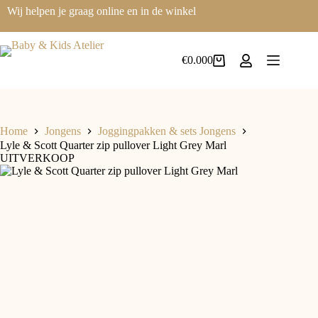
Ga
Wij helpen je graag online en in de winkel
naar
de
inhoud
€
0.00
0
Winkelwagen
Home
Jongens
Joggingpakken & sets Jongens
Lyle & Scott Quarter zip pullover Light Grey Marl
UITVERKOOP