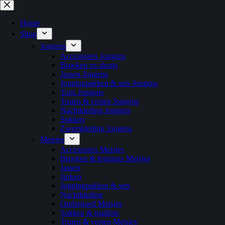
Ga
naar
de
Home
inhoud
Shop
Jongens
Accessoires Jongens
Broeken en shorts
Jassen Jongens
Joggingpakken & sets Jongens
Tops Jongens
Truien & vesten Jongens
Nachtkleding Jongens
Sokken
Zwemkleding Jongens
Meisjes
Accessoires Meisjes
Broeken & leggings Meisjes
Jassen
Jurken
Joggingpakken & sets
Nachtkleding
Ondergoed Meisjes
Sokken & maillots
Truien & vesten Meisjes