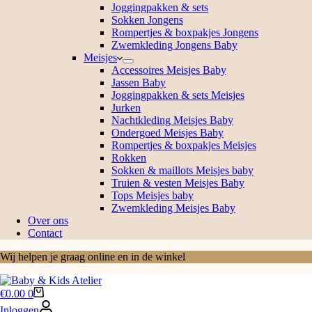
Joggingpakken & sets
Sokken Jongens
Rompertjes & boxpakjes Jongens
Zwemkleding Jongens Baby
Meisjes
Accessoires Meisjes Baby
Jassen Baby
Joggingpakken & sets Meisjes
Jurken
Nachtkleding Meisjes Baby
Ondergoed Meisjes Baby
Rompertjes & boxpakjes Meisjes
Rokken
Sokken & maillots Meisjes baby
Truien & vesten Meisjes Baby
Tops Meisjes baby
Zwemkleding Meisjes Baby
Over ons
Contact
Wij helpen je graag online en in de winkel
Winkelwagen
€
0.00
0
Inloggen