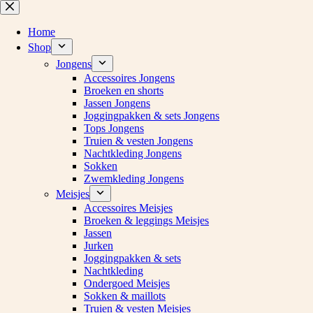
Ga
naar
de
Home
inhoud
Shop
Jongens
Accessoires Jongens
Broeken en shorts
Jassen Jongens
Joggingpakken & sets Jongens
Tops Jongens
Truien & vesten Jongens
Nachtkleding Jongens
Sokken
Zwemkleding Jongens
Meisjes
Accessoires Meisjes
Broeken & leggings Meisjes
Jassen
Jurken
Joggingpakken & sets
Nachtkleding
Ondergoed Meisjes
Sokken & maillots
Truien & vesten Meisjes