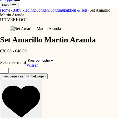
Menu
Home
Baby kleding
Jongen
Joggingpakken & sets
Set Amarillo
Martin Aranda
UITVERKOOP
Set Amarillo Martin Aranda
Prijsklasse:
€
30.00
-
€
48.00
€30.00
tot
Selecteer maat
€48.00
Wissen
Set
Amarillo
Toevoegen aan winkelwagen
Martin
Aranda
aantal