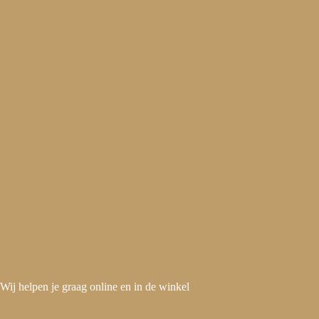
Ga
naar
de
inhoud
Wij helpen je graag online en in de winkel