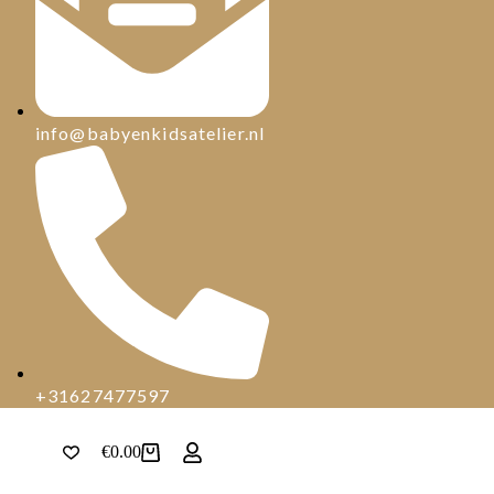
info@babyenkidsatelier.nl
+31627477597
€
0.00
Winkelwagen