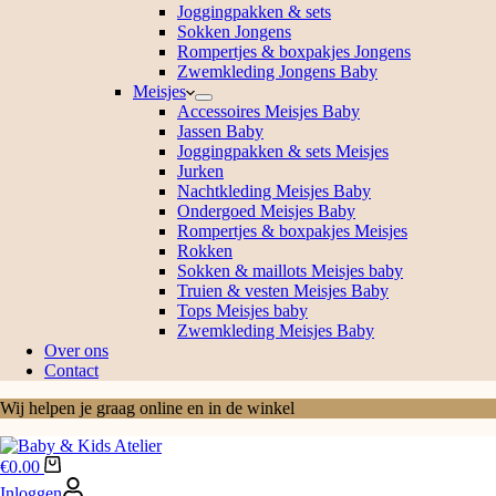
Joggingpakken & sets
Sokken Jongens
Rompertjes & boxpakjes Jongens
Zwemkleding Jongens Baby
Meisjes
Accessoires Meisjes Baby
Jassen Baby
Joggingpakken & sets Meisjes
Jurken
Nachtkleding Meisjes Baby
Ondergoed Meisjes Baby
Rompertjes & boxpakjes Meisjes
Rokken
Sokken & maillots Meisjes baby
Truien & vesten Meisjes Baby
Tops Meisjes baby
Zwemkleding Meisjes Baby
Over ons
Contact
Wij helpen je graag online en in de winkel
Winkelwagen
€
0.00
Inloggen