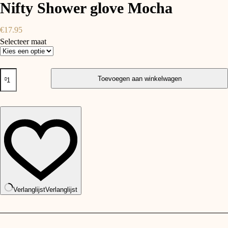
Nifty Shower glove Mocha
€
17.95
Selecteer maat
Nifty
Toevoegen aan winkelwagen
Shower
glove
Mocha
aantal
Verlanglijst
Verlanglijst