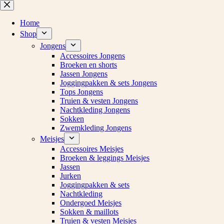
Ga
naar
de
Home
inhoud
Shop
Jongens
Accessoires Jongens
Broeken en shorts
Jassen Jongens
Joggingpakken & sets Jongens
Tops Jongens
Truien & vesten Jongens
Nachtkleding Jongens
Sokken
Zwemkleding Jongens
Meisjes
Accessoires Meisjes
Broeken & leggings Meisjes
Jassen
Jurken
Joggingpakken & sets
Nachtkleding
Ondergoed Meisjes
Sokken & maillots
Truien & vesten Meisjes