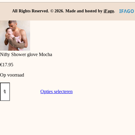
All Rights Reserved. ©
2026
. Made and hosted by
iFago
.
Nifty Shower glove Mocha
€
17.95
Op voorraad
Nifty
Dit
Shower
product
Opties selecteren
glove
heeft
Mocha
meerdere
aantal
variaties.
Deze
optie
kan
gekozen
worden