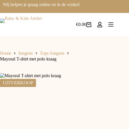
Wij helpen je graag online en in de winkel
€
0.00
Home
Jongens
Tops Jongens
Mayoral T-shirt met polo kraag
UITVERKOOP