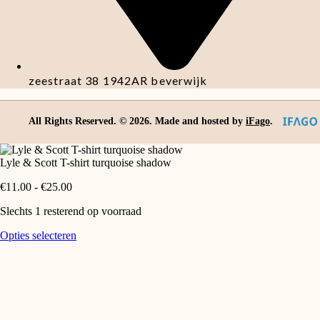
zeestraat 38 1942AR beverwijk
All Rights Reserved. ©
2026
. Made and hosted by
iFago
.
Lyle & Scott T-shirt turquoise shadow
Prijsklasse:
€
11.00
-
€
25.00
€11.00
Slechts 1 resterend op voorraad
tot
€25.00
Lyle
Dit
Opties selecteren
&
product
Scott
heeft
T-
meerdere
shirt
variaties.
turquoise
Deze
shadow
optie