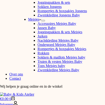
Joggingpakken & sets
Sokken Jongens
Rompertjes & boxpakjes Jongens
Zwemkleding Jongens Baby
Meisjes
Accessoires Meisjes Baby
Jassen Baby
Joggingpakken & sets Meisjes
Jurken
Nachtkleding Meisjes Baby
Ondergoed Meisjes Baby
Rompertjes & boxpakjes Meisjes
Rokken
Sokken & maillots Meisjes baby
Truien & vesten Meisjes Baby
Tops Meisjes baby
Zwemkleding Meisjes Baby
Over ons
Contact
Wij helpen je graag online en in de winkel
Winkelwagen
€
0.00
0
Inloggen