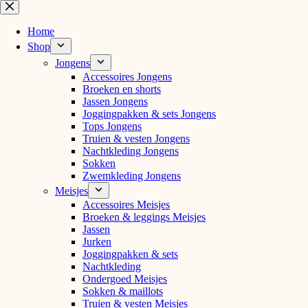
Ga
naar
de
Home
inhoud
Shop
Jongens
Accessoires Jongens
Broeken en shorts
Jassen Jongens
Joggingpakken & sets Jongens
Tops Jongens
Truien & vesten Jongens
Nachtkleding Jongens
Sokken
Zwemkleding Jongens
Meisjes
Accessoires Meisjes
Broeken & leggings Meisjes
Jassen
Jurken
Joggingpakken & sets
Nachtkleding
Ondergoed Meisjes
Sokken & maillots
Truien & vesten Meisjes