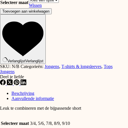
Selecteer maat
€25.00
Wissen
Lyle
Toevoegen aan winkelwagen
&
Scott
T-
shirt
turquoise
shadow
aantal
Verlanglijst
Verlanglijst
SKU:
N/B
Categorieën:
Jongens
,
T-shirts & longsleeves
,
Tops
Jongens
Deel je liefde
Beschrijving
Aanvullende informatie
Leuk te combineren met de bijpassende short
Selecteer maat
3/4, 5/6, 7/8, 8/9, 9/10