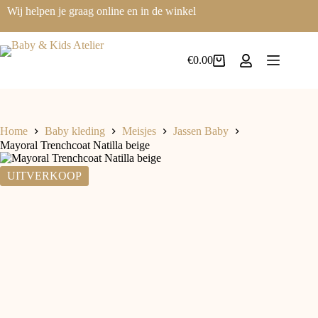
Ga
Wij helpen je graag online en in de winkel
naar
de
inhoud
€
0.00
Winkelwagen
Home
Baby kleding
Meisjes
Jassen Baby
Mayoral Trenchcoat Natilla beige
UITVERKOOP