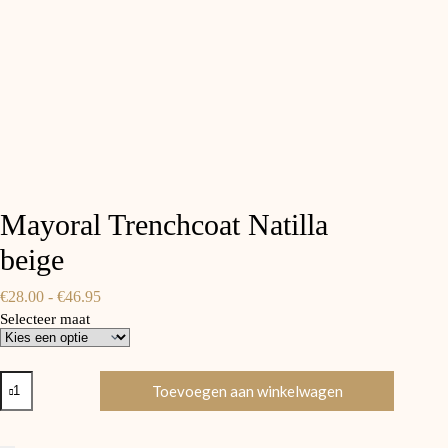
Mayoral Trenchcoat Natilla
beige
Prijsklasse:
€
28.00
-
€
46.95
€28.00
Selecteer maat
tot
€46.95
Mayoral
Toevoegen aan winkelwagen
Trenchcoat
Natilla
beige
aantal