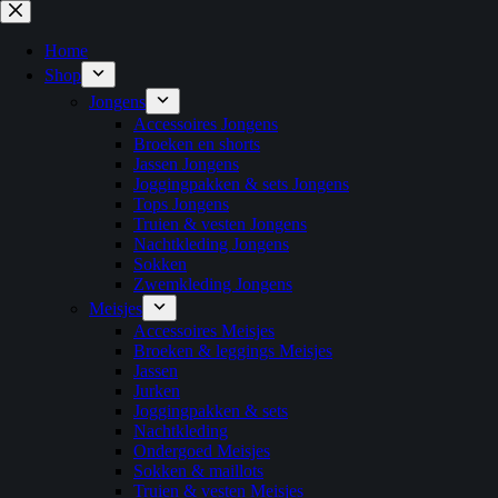
Ga
naar
de
Home
inhoud
Shop
Jongens
Accessoires Jongens
Broeken en shorts
Jassen Jongens
Joggingpakken & sets Jongens
Tops Jongens
Truien & vesten Jongens
Nachtkleding Jongens
Sokken
Zwemkleding Jongens
Meisjes
Accessoires Meisjes
Broeken & leggings Meisjes
Jassen
Jurken
Joggingpakken & sets
Nachtkleding
Ondergoed Meisjes
Sokken & maillots
Truien & vesten Meisjes